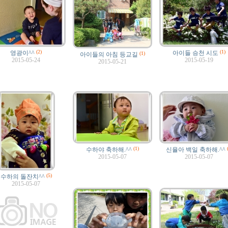
(2)
(1)
영광이^^
아이들 승천 시도
(1)
아이들의 아침 등교길
2015-05-24
2015-05-19
2015-05-21
(1)
(
수하야 축하해.^^
신율아 백일 축하해.^^
2015-05-07
2015-05-07
(5)
수하의 돌잔치^^
2015-05-07